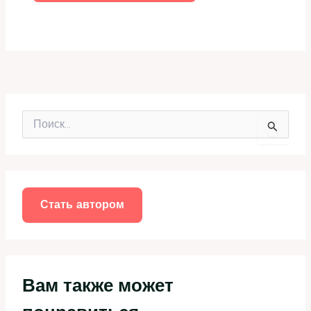
П
о
и
с
к
:
Стать автором
Вам также может