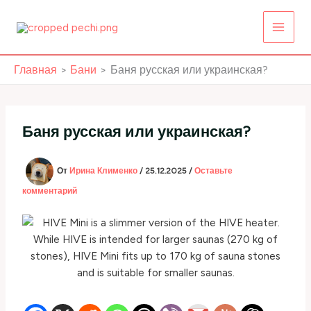
Перейти
к
содержимому
Главная
Бани
Баня русская или украинская?
Баня русская или украинская?
От
Ирина Клименко
/
25.12.2025
/
Оставьте
комментарий