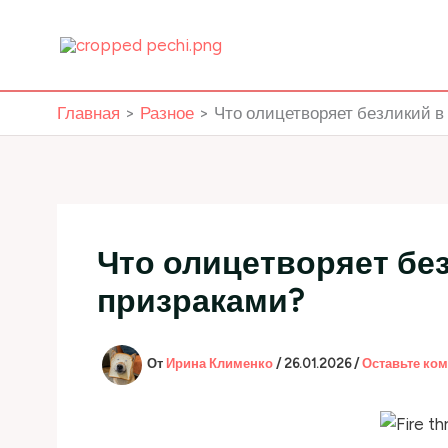
Перейти
к
содержимому
Главная
Разное
Что олицетворяет безликий в
Что олицетворяет бе
призраками?
От
Ирина Клименко
/
26.01.2026
/
Оставьте ко