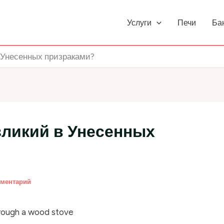
Услуги
Печи
Ба
 Унесенных призраками?
зликий в Унесенных
мментарий