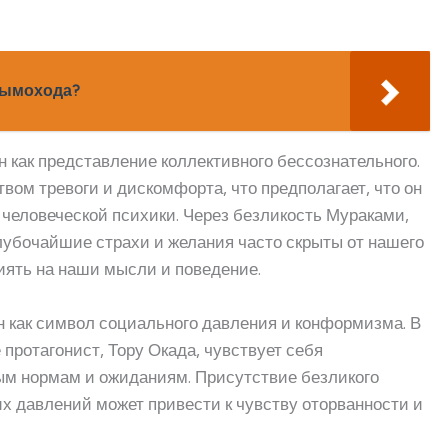
дымохода?
н как представление коллективного бессознательного.
вом тревоги и дискомфорта, что предполагает, что он
человеческой психики. Через безликость Мураками,
глубочайшие страхи и желания часто скрыты от нашего
иять на наши мысли и поведение.
н как символ социального давления и конформизма. В
 протагонист, Тору Окада, чувствует себя
м нормам и ожиданиям. Присутствие безликого
их давлений может привести к чувству оторванности и