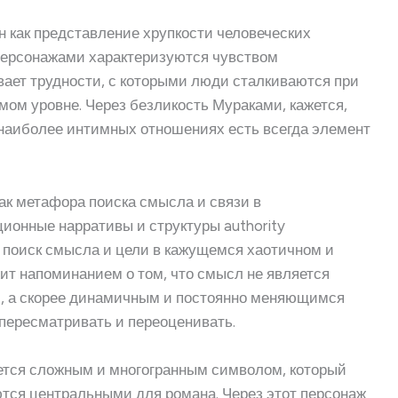
н как представление хрупкости человеческих
персонажами характеризуются чувством
вает трудности, с которыми люди сталкиваются при
мом уровне. Через безликость Мураками, кажется,
 наиболее интимных отношениях есть всегда элемент
ак метафора поиска смысла и связи в
ционные нарративы и структуры authority
 поиск смысла и цели в кажущемся хаотичном и
ит напоминанием о том, что смысл не является
, а скорее динамичным и постоянно меняющимся
пересматривать и переоценивать.
яется сложным и многогранным символом, который
ются центральными для романа. Через этот персонаж