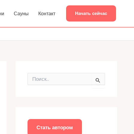
ни
Сауны
Контакт
Начать сейчас
П
о
и
с
к
:
Стать автором