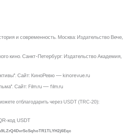
стория и современность. Москва: Издательство Вече,
ого кино. Санкт-Петербург: Издательство Академия,
ктивы". Сайт: КиноРевю — kinorevue.ru
а". Сайт: Film.ru — film.ru
можете отблагодарить через USDT (TRC-20):
a9LZrQ4DvrScSqhoTR1TLYH2j6Eqc