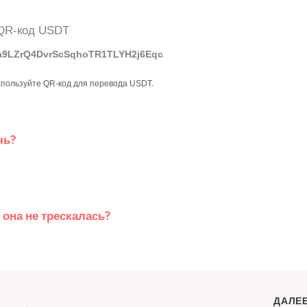
a9LZrQ4DvrScSqhoTR1TLYH2j6Eqc
спользуйте QR-код для перевода USDT.
чь?
она не трескалась?
ДАЛЕ