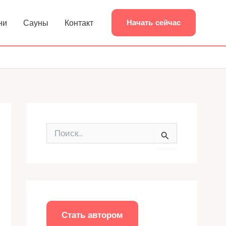
ни
Сауны
Контакт
Начать сейчас
П
о
и
с
к
:
Стать автором