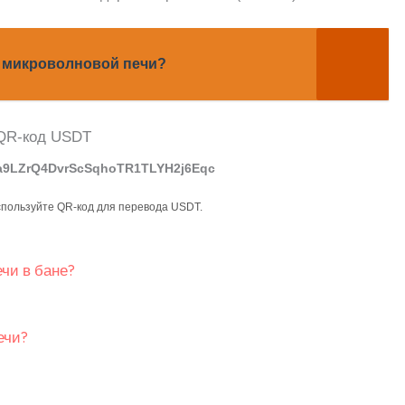
в микроволновой печи?
a9LZrQ4DvrScSqhoTR1TLYH2j6Eqc
спользуйте QR-код для перевода USDT.
ечи в бане?
ечи?