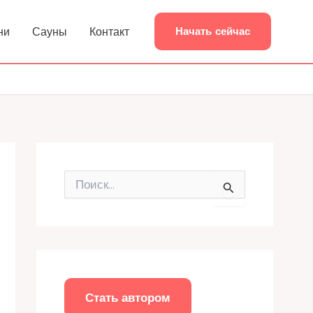
ни
Сауны
Контакт
Начать сейчас
П
о
и
с
к
:
Стать автором