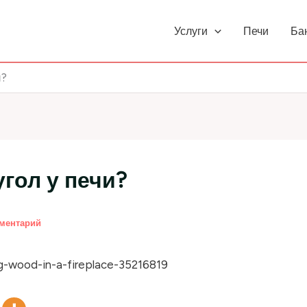
Услуги
Печи
Ба
и?
гол у печи?
мментарий