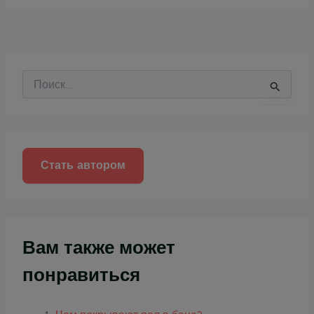
П
о
и
с
к
:
Стать автором
Вам также может
понравиться