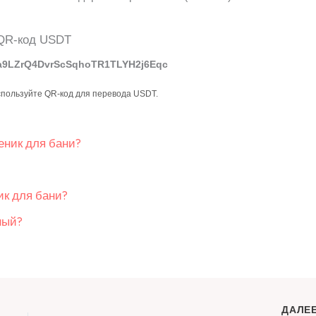
a9LZrQ4DvrScSqhoTR1TLYH2j6Eqc
спользуйте QR-код для перевода USDT.
еник для бани?
ик для бани?
ный?
ДАЛЕ