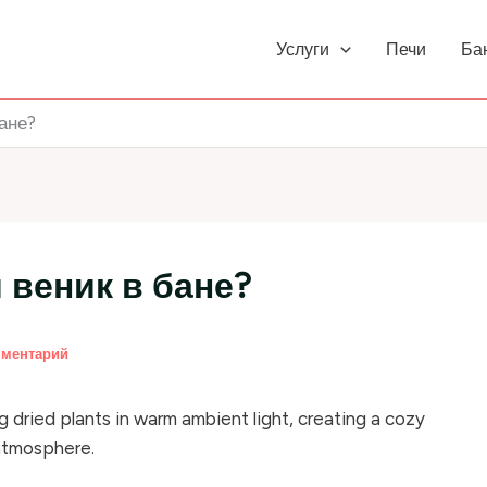
Услуги
Печи
Ба
ане?
 веник в бане?
мментарий