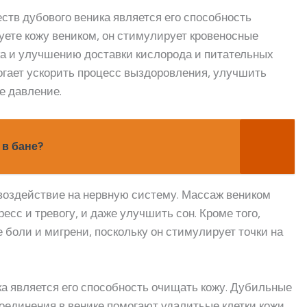
тв дубового веника является его способность
уете кожу веником, он стимулирует кровеносные
ка и улучшению доставки кислорода и питательных
могает ускорить процесс выздоровления, улучшить
е давление.
 в бане?
воздействие на нервную систему. Массаж веником
сс и тревогу, и даже улучшить сон. Кроме того,
 боли и мигрени, поскольку он стимулирует точки на
а является его способность очищать кожу. Дубильные
оединения в венике помогают удалитьые клетки кожи,