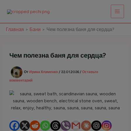
Перейти
к
содержимому
Главная
Бани
Чем полезна баня для сердца?
Чем полезна баня для сердца?
От
Ирина Клименко
/
22.01.2026
/
Оставьте
комментарий