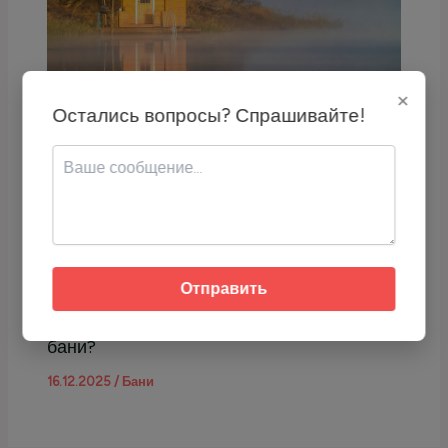
×
Остались вопросы? Спрашивайте!
На каких дровах лучше топить баню?
16.12.2025
/
Бани
Отправить
Какие дрова нельзя использовать для
бани?
16.12.2025
/
Бани