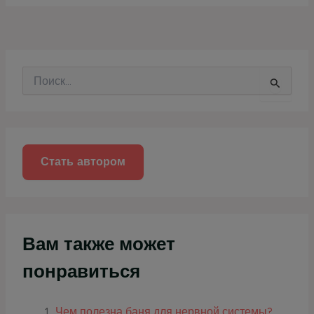
П
о
и
с
к
:
Стать автором
Вам также может
понравиться
Чем полезна баня для нервной системы?