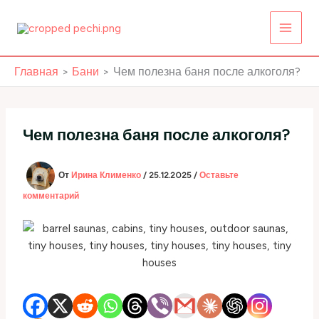
Перейти
к
содержимому
Главная
Бани
Чем полезна баня после алкоголя?
Чем полезна баня после алкоголя?
От
Ирина Клименко
/
25.12.2025
/
Оставьте
комментарий