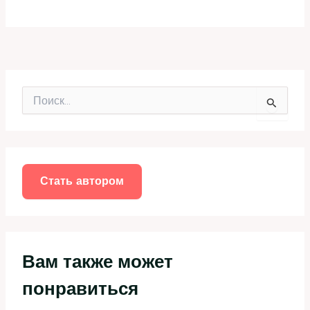
П
о
и
с
к
:
Стать автором
Вам также может
понравиться