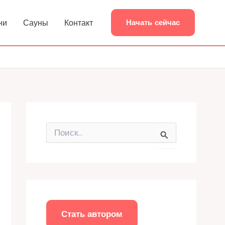
ни
Сауны
Контакт
Начать сейчас
П
о
и
с
к
:
Стать автором