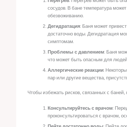
Перегрев
: Перегрев может быть о
сосудов. В бане температура может 
обезвоживанию.
Дегидратация
: Баня может привес
достаточно воды. Дегидратация мо
симптомам.
Проблемы с давлением
: Баня мо
что может быть опасным для людей
Аллергические реакции
: Некотор
пар или другие вещества, присутст
Чтобы избежать рисков, связанных с баней
Консультируйтесь с врачом
: Пер
проконсультироваться с врачом, ос
Пейте достаточно воды
: Пейте д