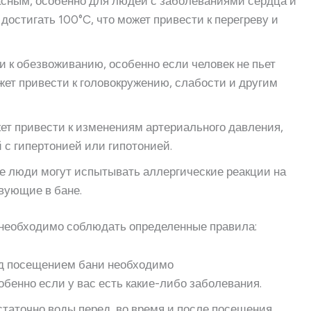
пасным, особенно для людей с заболеваниями сердца и
достигать 100°C, что может привести к перегреву и
ти к обезвоживанию, особенно если человек не пьет
жет привести к головокружению, слабости и другим
жет привести к изменениям артериального давления,
 с гипертонией или гипотонией.
ые люди могут испытывать аллергические реакции на
вующие в бане.
, необходимо соблюдать определенные правила:
ед посещением бани необходимо
обенно если у вас есть какие-либо заболевания.
остаточно воды перед, во время и после посещения