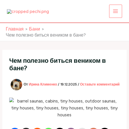
Перейти
к
содержимому
Главная
Бани
Чем полезно биться веником в бане?
Чем полезно биться веником в
бане?
От
Ирина Клименко
/
19.12.2025
/
Оставьте комментарий