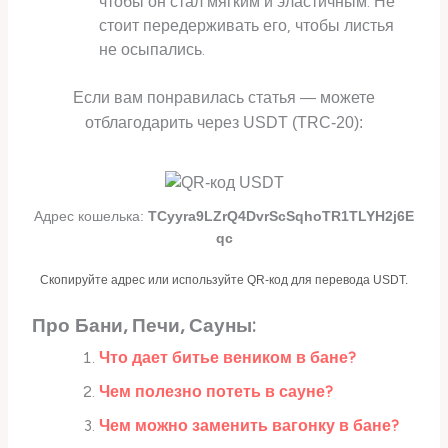
чтобы он стал мягким и эластичным. Не
стоит передерживать его, чтобы листья
не осыпались.
Если вам понравилась статья — можете
отблагодарить через USDT (TRC-20):
Адрес кошелька:
TCyyra9LZrQ4DvrScSqhoTR1TLYH2j6E
qc
Скопируйте адрес или используйте QR-код для перевода USDT.
Про Бани, Печи, Сауны:
Что дает битье веником в бане?
Чем полезно потеть в сауне?
Чем можно заменить вагонку в бане?