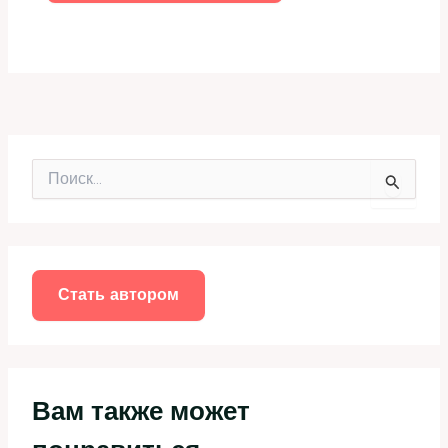
П
о
и
с
к
:
Стать автором
Вам также может