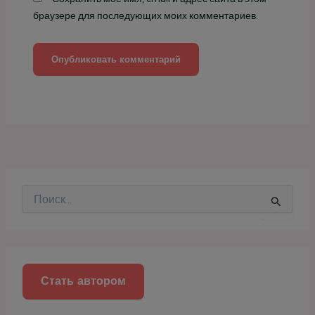
браузере для последующих моих комментариев.
П
о
и
с
к
:
Стать автором