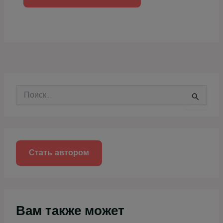
П
о
и
с
к
:
Стать автором
Вам также может