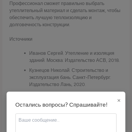
Профессионал сможет правильно выбрать
утеплительный материал и сделать монтаж, чтобы
обеспечить лучшую теплоизоляцию и
долговечность конструкции.
Источники
Иванов Сергей. Утепление и изоляция
зданий. Москва: Издательство АСВ, 2018.
Кузнецов Николай. Строительство и
эксплуатация бань. Санкт-Петербург:
Издательство Лань, 2020.
"Утепление полов в бане". Сайт:
×
Строительный портал — stroiportal.ru
Остались вопросы? Спрашивайте!
"Тепловая изоляция бань и саун". Сайт:
Журнал Строитель — stroiteljurnal.ru