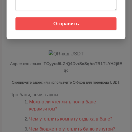
Читайте также
Почему говорят
топить баню?
Отправить
Если вам понравилась статья — можете
отблагодарить через USDT (TRC-20):
Адрес кошелька:
TCyyra9LZrQ4DvrScSqhoTR1TLYH2j6E
qc
Скопируйте адрес или используйте QR-код для перевода USDT.
Про бани, печи, сауны:
Можно ли утеплить пол в бане
керамзитом?
Чем утеплить комнату отдыха в бане?
Чем бюджетно утеплить баню изнутри?