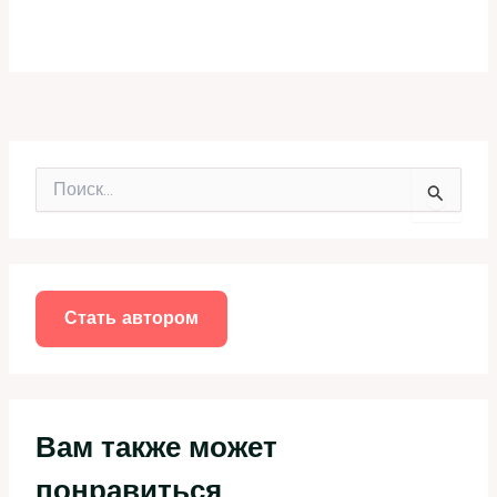
П
о
и
с
к
:
Стать автором
Вам также может
понравиться