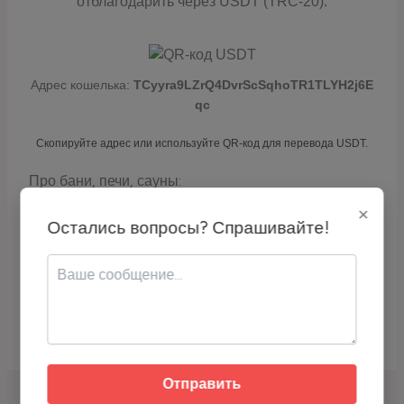
отблагодарить через USDT (TRC-20):
Адрес кошелька:
TCyyra9LZrQ4DvrScSqhoTR1TLYH2j6E
qc
Скопируйте адрес или используйте QR-код для перевода USDT.
Про бани, печи, сауны:
Как долго служит дымоходная труба для
×
дровяной печи?
Остались вопросы? Спрашивайте!
Нужна ли труба для печи под казан?
Что делать, если печь трескается?
Что делать, если печь сильно дымит?
Отправить
НАЗАД
ДАЛЕЕ