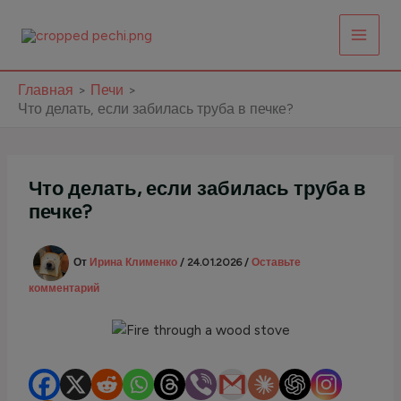
Перейти
к
содержимому
Главная
Печи
Что делать, если забилась труба в печке?
Что делать, если забилась труба в
печке?
От
Ирина Клименко
/
24.01.2026
/
Оставьте
комментарий