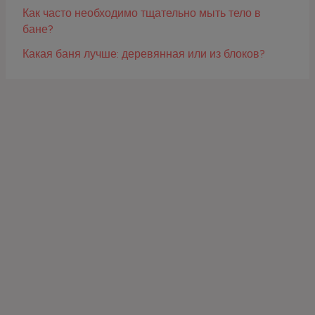
Как часто необходимо тщательно мыть тело в
бане?
Какая баня лучше: деревянная или из блоков?