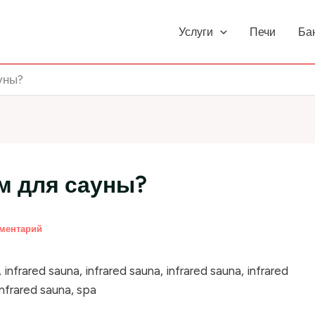
Услуги
Печи
Ба
уны?
м для сауны?
мментарий