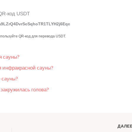
a9LZrQ4DvrScSqhoTR1TLYH2j6Eqc
спользуйте QR-код для перевода USDT.
я сауны?
я инфракрасной сауны?
е сауны?
с закружилась голова?
ДАЛЕ