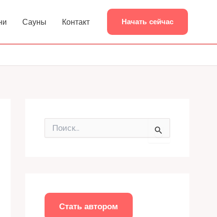
ни
Сауны
Контакт
Начать сейчас
П
о
и
с
к
:
Стать автором