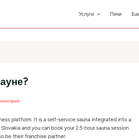
Услуги
Печи
Ба
сауне?
мментарий