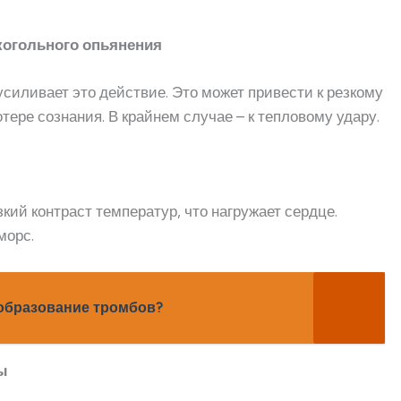
лкогольного опьянения
усиливает это действие. Это может привести к резкому
ере сознания. В крайнем случае – к тепловому удару.
кий контраст температур, что нагружает сердце.
морс.
образование тромбов?
ды