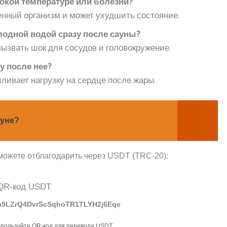
сокой температуре или болезни?
ленный организм и может ухудшить состояние.
лодной водой сразу после сауны?
ызвать шок для сосудов и головокружение.
у после нее?
иливает нагрузку на сердце после жары.
ауне?
можете отблагодарить через USDT (TRC-20):
a9LZrQ4DvrScSqhoTR1TLYH2j6Eqc
спользуйте QR-код для перевода USDT.