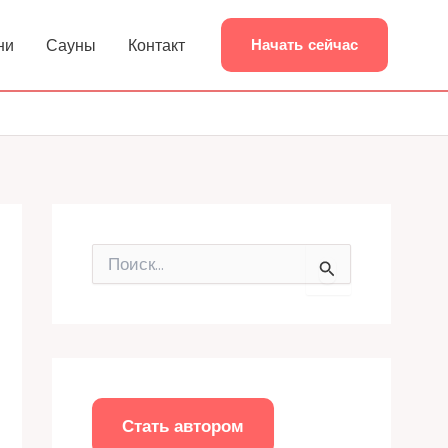
ни
Сауны
Контакт
Начать сейчас
П
о
и
с
к
:
Стать автором