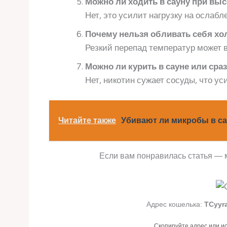
Можно ли ходить в сауну при вы
Нет, это усилит нагрузку на ослаб
Почему нельзя обливать себя хо
Резкий перепад температур может в
Можно ли курить в сауне или сраз
Нет, никотин сужает сосуды, что ус
Читайте также
Убивают ли микробы в с
Если вам понравилась статья — 
Адрес кошелька:
TCyyr
Скопируйте адрес или и