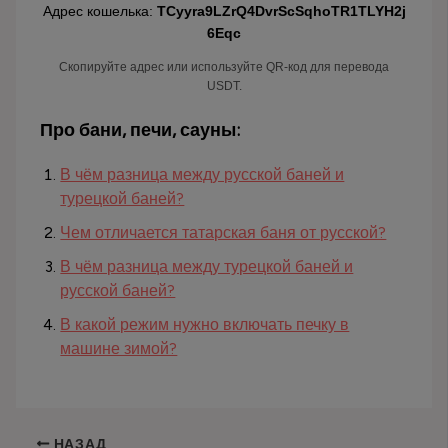
Адрес кошелька:
TCyyra9LZrQ4DvrScSqhoTR1TLYH2j
6Eqc
Скопируйте адрес или используйте QR-код для перевода
USDT.
Про бани, печи, сауны:
В чём разница между русской баней и
турецкой баней?
Чем отличается татарская баня от русской?
В чём разница между турецкой баней и
русской баней?
В какой режим нужно включать печку в
машине зимой?
НАЗАД