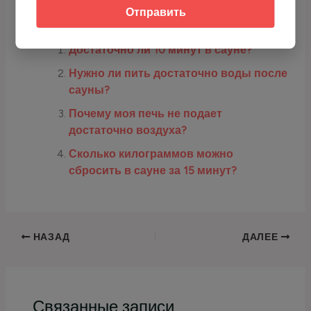
Отправить
Про Бани, Печи, Сауны:
Достаточно ли 10 минут в сауне?
Нужно ли пить достаточно воды после
сауны?
Почему моя печь не подает
достаточно воздуха?
Сколько килограммов можно
сбросить в сауне за 15 минут?
НАЗАД
ДАЛЕЕ
Связанные записи