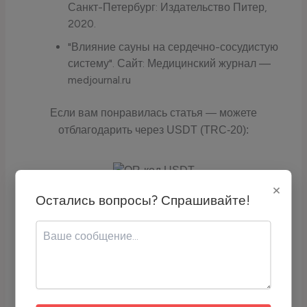
Санкт-Петербург: Издательство Питер,
2020.
"Влияние сауны на сердечно-сосудистую
систему". Сайт: Медицинский журнал —
medjournal.ru
Если вам понравилась статья — можете
отблагодарить через USDT (TRC-20):
×
Адрес кошелька:
TCyyra9LZrQ4DvrScSqhoTR1TLYH2j6E
Остались вопросы? Спрашивайте!
qc
Скопируйте адрес или используйте QR-код для перевода USDT.
Читайте также
Нужно ли мне
надевать одежду в сауне?