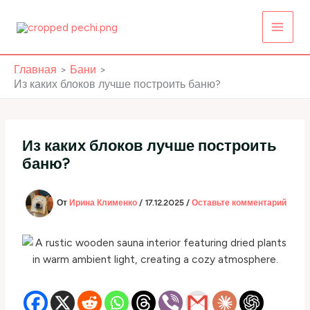
Перейти
к
содержимому
Главная
Бани
Из каких блоков лучше построить баню?
Из каких блоков лучше построить
баню?
От
Ирина Клименко
/
17.12.2025
/
Оставьте комментарий