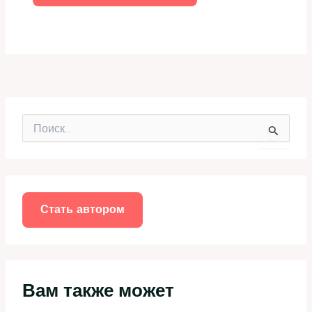
П
о
и
с
к
:
Стать автором
Вам также может