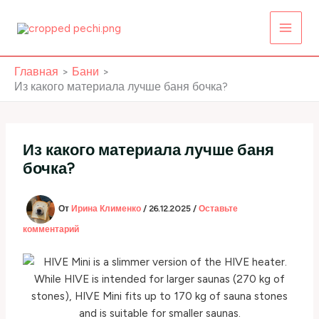
Перейти
к
содержимому
Главная
Бани
Из какого материала лучше баня бочка?
Из какого материала лучше баня
бочка?
От
Ирина Клименко
/
26.12.2025
/
Оставьте
комментарий