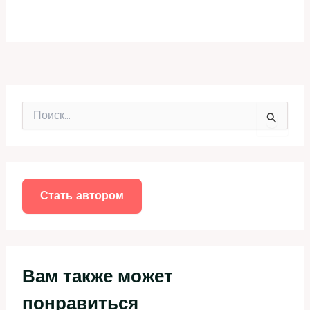
П
о
и
с
к
:
Стать автором
Вам также может
понравиться