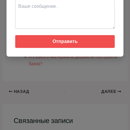
Скопируйте адрес или используйте QR-код для перевода USDT.
Про бани, печи, сауны:
Из какого материала лучше банная печь?
Из какого материала лучше строить
баню?
Отправить
Из какого материала самая лучшая баня?
Из какого материала дешевле построить
баню?
НАЗАД
ДАЛЕЕ
Связанные записи