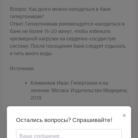
Вопрос: Как долго можно находиться в бане
гипертоникам?
Ответ: Гипертоникам рекомендуется находиться в
бане не более 15-20 минут, чтобы избежать
чрезмерной нагрузки на сердечно-сосудистую
систему. После посещения бани следует отдыхать
и пить много воды.
Источники
Клименков Иван. Гипертония и ее
лечение. Москва: Издательство Медицина,
2019.
Сидорова Елена. Влияние бани на
×
организм человека. Сайт: Здоровье и
Остались вопросы? Спрашивайте!
медицина — zdorovye.ru
Шестаков Сергей. Посещение бани при