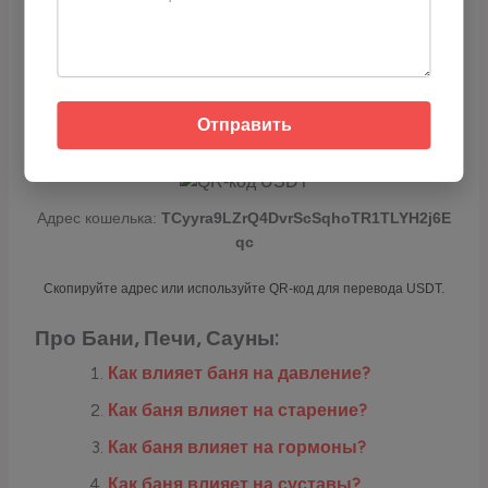
гипертонии. Сайт: Медицинский журнал —
medjournal.ru
Если вам понравилась статья — можете
отблагодарить через USDT (TRC-20):
Отправить
Адрес кошелька:
TCyyra9LZrQ4DvrScSqhoTR1TLYH2j6E
qc
Скопируйте адрес или используйте QR-код для перевода USDT.
Про Бани, Печи, Сауны:
Как влияет баня на давление?
Как баня влияет на старение?
Как баня влияет на гормоны?
Как баня влияет на суставы?