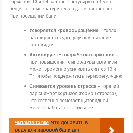
гормонов
Т3 и Т4
, которые регулируют обмен
веществ, температуру тела и даже настроение.
При посещении бани:
Ускоряется кровообращение
– тепло
расширяет сосуды, улучшая питание
щитовидки.
Активируется выработка гормонов
–
при повышении температуры организм
может временно усиливать синтез Т3 и
Т4, чтобы поддерживать терморегуляцию.
Снижается уровень стресса
– горячий
пар снижает кортизол (гормон стресса),
что косвенно помогает щитовидной
железе работать стабильнее.
Читайте также
Что добавить в
воду для паровой бани для