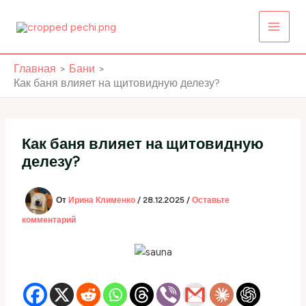
Перейти
к
содержимому
Главная
Бани
Как баня влияет на щитовидную делезу?
Как баня влияет на щитовидную
делезу?
От
Ирина Клименко
/
28.12.2025
/
Оставьте
комментарий