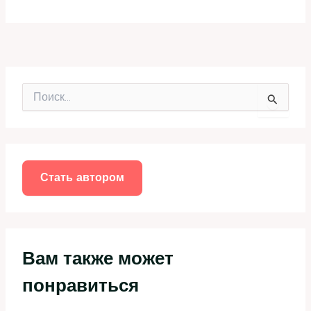
П
о
и
с
к
:
Стать автором
Вам также может
понравиться