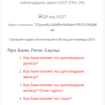
отблагодарить через USDT (TRC-20):
Адрес кошелька:
TCyyra9LZrQ4DvrScSqhoTR1TLYH2j6E
qc
Скопируйте адрес или используйте QR-код для перевода USDT.
Про Бани, Печи, Сауны:
Как баня влияет на щитовидную
делезу?
Как баня влияет на щитовидную
железу?
Как баня влияет на щитовидную
железу? Ответ здесь!
Как баня влияет на глаза?