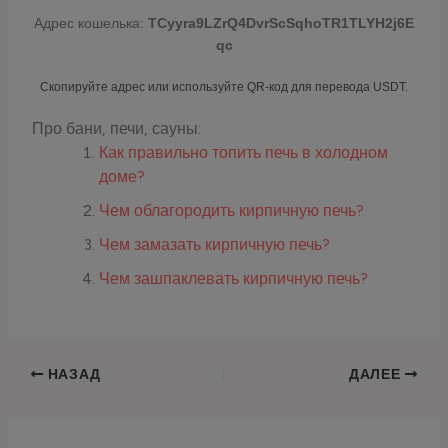
Адрес кошелька:
TCyyra9LZrQ4DvrScSqhoTR1TLYH2j6E
qc
Скопируйте адрес или используйте QR-код для перевода USDT.
Про бани, печи, сауны:
Как правильно топить печь в холодном
доме?
Чем облагородить кирпичную печь?
Чем замазать кирпичную печь?
Чем зашпаклевать кирпичную печь?
НАЗАД
ДАЛЕЕ