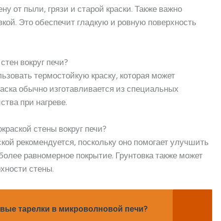
ну от пыли, грязи и старой краски. Также важно
ой. Это обеспечит гладкую и ровную поверхность
стен вокруг печи?
льзовать термостойкую краску, которая может
раска обычно изготавливается из специальных
ства при нагреве.
окраской стены вокруг печи?
ской рекомендуется, поскольку оно помогает улучшить
 более равномерное покрытие. Грунтовка также может
хности стены.
вые тарелки в микроволновой печи?