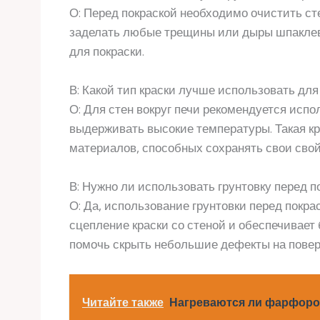
О: Перед покраской необходимо очистить сте
заделать любые трещины или дыры шпаклевк
для покраски.
В: Какой тип краски лучше использовать для 
О: Для стен вокруг печи рекомендуется испо
выдерживать высокие температуры. Такая к
материалов, способных сохранять свои свой
В: Нужно ли использовать грунтовку перед п
О: Да, использование грунтовки перед покра
сцепление краски со стеной и обеспечивает
помочь скрыть небольшие дефекты на повер
Читайте также
Нагреваются ли фарфоро