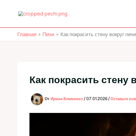
Перейти
к
содержимому
Главная
Печи
Как покрасить стену вокруг печ
Как покрасить стену 
От
Ирина Клименко
/
07.01.2026
/
Оставьте ко