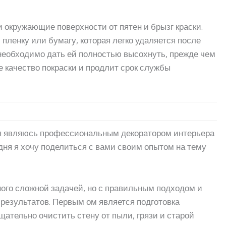
 окружающие поверхности от пятен и брызг краски.
пленку или бумагу, которая легко удаляется после
необходимо дать ей полностью высохнуть, прежде чем
е качество покраски и продлит срок службы
и я являюсь профессиональным декоратором интерьера
дня я хочу поделиться с вами своим опытом на тему
ного сложной задачей, но с правильным подходом и
результатов. Первым ом является подготовка
щательно очистить стену от пыли, грязи и старой