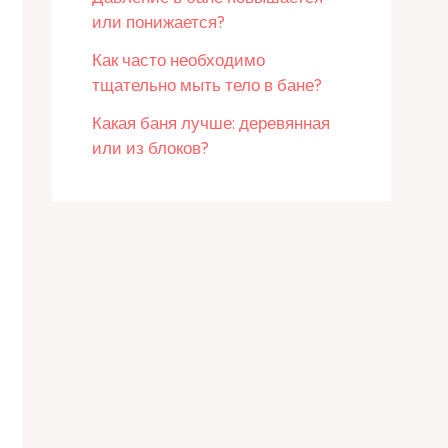
или понижается?
Как часто необходимо
тщательно мыть тело в бане?
Какая баня лучше: деревянная
или из блоков?