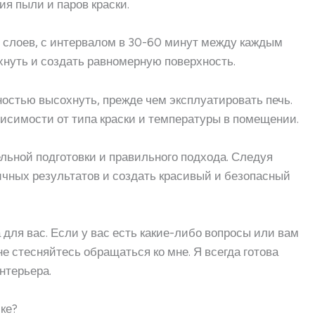
ия пыли и паров краски.
 слоев, с интервалом в 30-60 минут между каждым
хнуть и создать равномерную поверхность.
ностью высохнуть, прежде чем эксплуатировать печь.
висимости от типа краски и температуры в помещении.
тельной подготовки и правильного подхода. Следуя
ичных результатов и создать красивый и безопасный
для вас. Если у вас есть какие-либо вопросы или вам
е стесняйтесь обращаться ко мне. Я всегда готова
нтерьера.
ске?