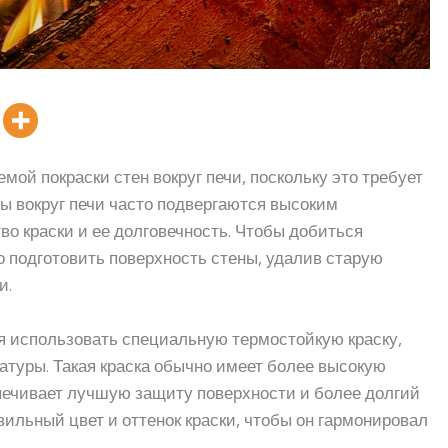
ой покраски стен вокруг печи, поскольку это требует
ны вокруг печи часто подвергаются высоким
во краски и ее долговечность. Чтобы добиться
 подготовить поверхность стены, удалив старую
и.
ся использовать специальную термостойкую краску,
атуры. Такая краска обычно имеет более высокую
спечивает лучшую защиту поверхности и более долгий
вильный цвет и оттенок краски, чтобы он гармонировал