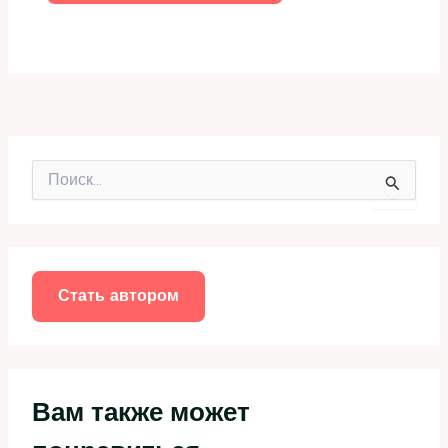
П
о
и
с
к
:
Стать автором
Вам также может