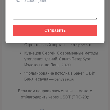
Источники
Иванов Дмитрий. Утепление и изоляция
бань и саун. Москва: Издательство
Отправить
Строительство, 2018.
"Утепление потолка бани фольгой". Сайт:
Строительный портал — stroiportal.ru
Кузнецов Сергей. Современные методы
утепления зданий. Санкт-Петербург:
Издательство Лань, 2020.
"Фольгирование потолка в бане". Сайт:
Баня и сауна — banyasau.ru
Если вам понравилась статья — можете
отблагодарить через USDT (TRC-20):