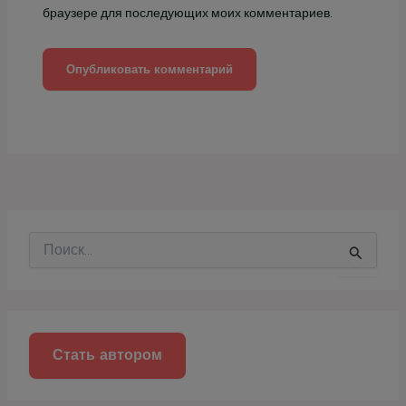
браузере для последующих моих комментариев.
П
о
и
с
к
:
Стать автором