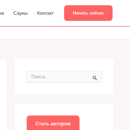
ни
Сауны
Контакт
Начать сейчас
П
о
и
с
к
:
Стать автором