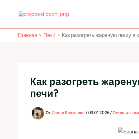
Перейти
к
содержимому
Главная
Печи
Как разогреть жареную пищу в 
Как разогреть жарен
печи?
От
Ирина Клименко
/
03.01.2026
/
Оставьте ко