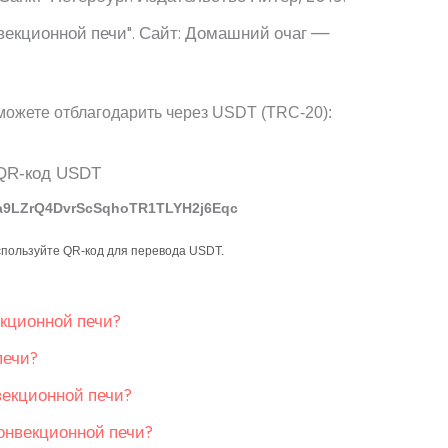
екционной печи". Сайт: Домашний очаг —
можете отблагодарить через USDT (TRC-20):
a9LZrQ4DvrScSqhoTR1TLYH2j6Eqc
спользуйте QR-код для перевода USDT.
екционной печи?
печи?
векционной печи?
конвекционной печи?