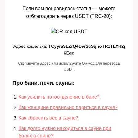
Если вам понравилась статья — можете
отблагодарить через USDT (TRC-20):
Адрес кошелька:
TCyyra9LZrQ4DvrScSqhoTR1TLYH2j
6Eqc
Скопируйте адрес или используйте QR-код для перевода
USDT.
Про бани, печи, сауны:
Как усилить потоотделение в бане?
Как женщине правильно париться в сауне?
Как сбросить вес в сауне?
Как долго нужно находиться в сауне при
болях в спине?