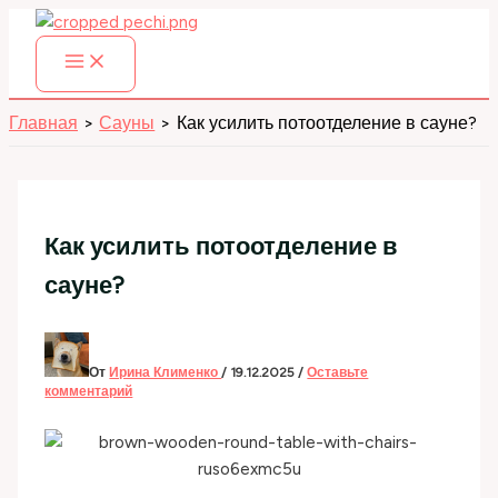
Перейти
к
содержимому
Главная
Сауны
Как усилить потоотделение в сауне?
Как усилить потоотделение в
сауне?
От
Ирина Клименко
/
19.12.2025
/
Оставьте
комментарий