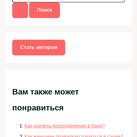
и
с
к
:
Стать автором
Вам также может
понравиться
Как усилить потоотделение в бане?
Как женщине правильно париться в сауне?