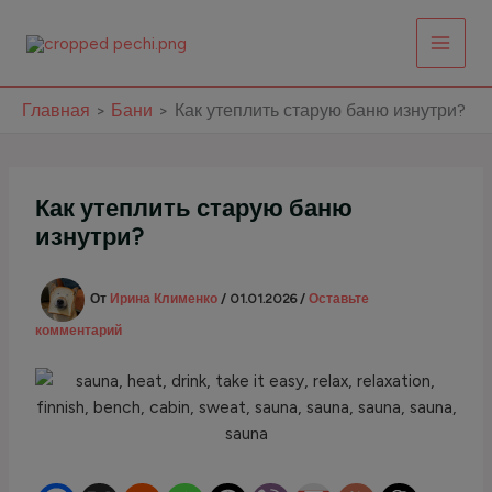
Перейти
к
содержимому
Главная
Бани
Как утеплить старую баню изнутри?
Как утеплить старую баню
изнутри?
От
Ирина Клименко
/
01.01.2026
/
Оставьте
комментарий