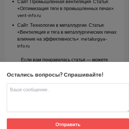
Сайт: Промышленная вентиляция. Статья:
«Оптимизация тяги в промышленных печах».
vent-info.ru
Сайт: Технологии в металлургии. Статья:
«Вентиляция и тяга в металлургических печах:
влияние на эффективность». metallurgiya-
info.ru
Если вам понравилась статья — можете
отблагодарить через USDT (TRC-20):
Остались вопросы? Спрашивайте!
Адрес кошелька:
TCyyra9LZrQ4DvrScSqhoTR1TLYH2j
6Eqc
Скопируйте адрес или используйте QR-код для перевода
USDT.
Отправить