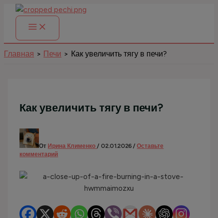
Перейти
к
содержимому
Главная
Печи
Как увеличить тягу в печи?
Как увеличить тягу в печи?
От
Ирина Клименко
/
02.01.2026
/
Оставьте
комментарий