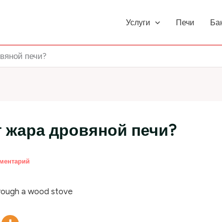
Услуги
Печи
Ба
овяной печи?
т жара дровяной печи?
мментарий