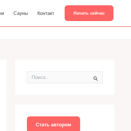
ни
Сауны
Контакт
Начать сейчас
П
о
и
с
к
:
Стать автором