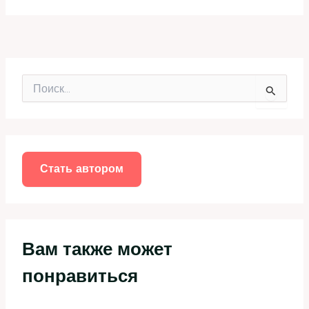
П
о
и
с
к
:
Стать автором
Вам также может
понравиться