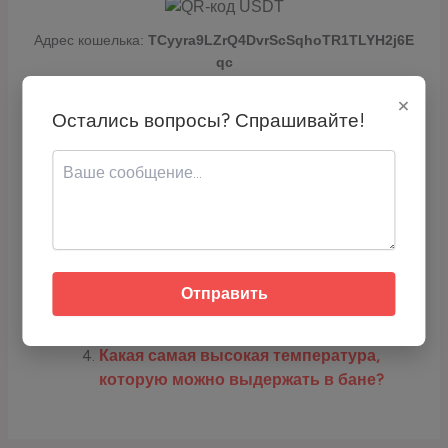
Адрес кошелька:
TCyyra9LZrQ4DvrScSqhoTR1TLYH2j6E
qc
×
Скопируйте адрес или используйте QR-код для перевода USDT.
Остались вопросы? Спрашивайте!
Про Бани, Печи, Сауны:
Какая температура воздуха в римской
сауне?
Чем отличается хамам от римской
бани?
Отправить
Как правильно париться в римской
сауне?
Какая самая высокая температура,
которую можно выдержать в бане?