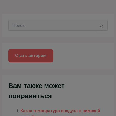
П
о
и
с
к
:
Стать автором
Вам также может
понравиться
Какая температура воздуха в римской