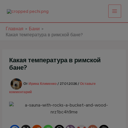
Перейти
к
содержимому
Главная
Бани
Какая температура в римской бане?
Какая температура в римской
бане?
От
Ирина Клименко
/
27.01.2026
/
Оставьте
комментарий