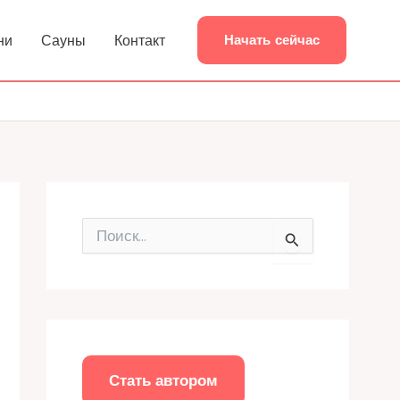
ни
Сауны
Контакт
Начать сейчас
П
о
и
с
к
:
Стать автором