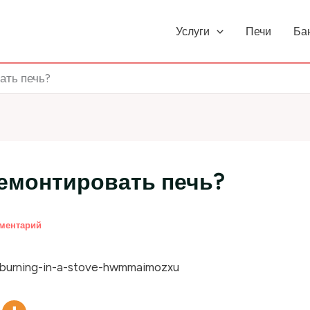
Услуги
Печи
Ба
ать печь?
емонтировать печь?
мментарий