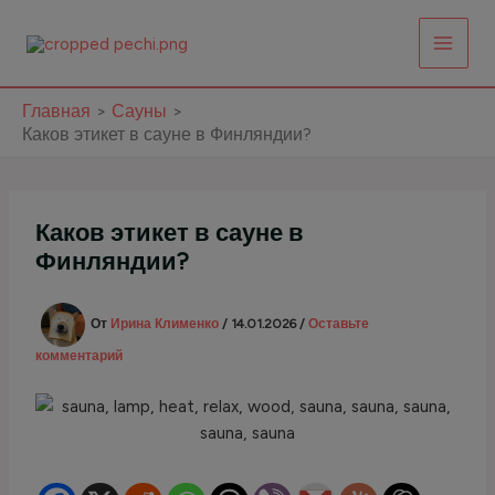
Перейти
к
содержимому
Главная
Сауны
Каков этикет в сауне в Финляндии?
Каков этикет в сауне в
Финляндии?
От
Ирина Клименко
/
14.01.2026
/
Оставьте
комментарий