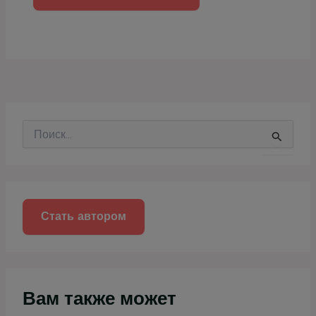
П
о
и
с
к
:
Стать автором
Вам также может