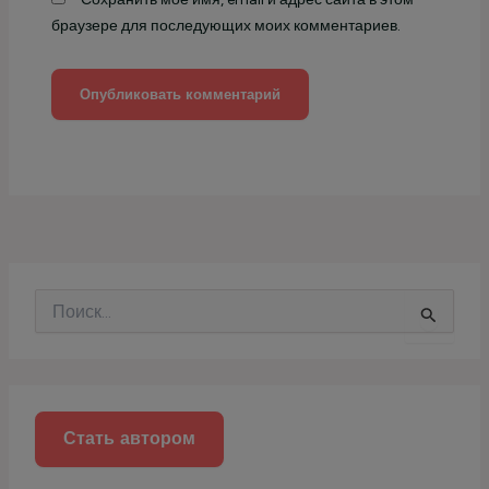
браузере для последующих моих комментариев.
П
о
и
с
к
:
Стать автором