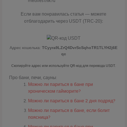
medvestnik.ru
Если вам понравилась статья — можете
отблагодарить через USDT (TRC-20):
Адрес кошелька:
TCyyra9LZrQ4DvrScSqhoTR1TLYH2j6E
qc
Скопируйте адрес или используйте QR-код для перевода USDT.
Про бани, печи, сауны:
Можно ли париться в бане при
хроническом гайморите?
Можно ли париться в бане 2 дня подряд?
Можно ли париться в бане, если болит
поясница?
Можно ли париться в бане при