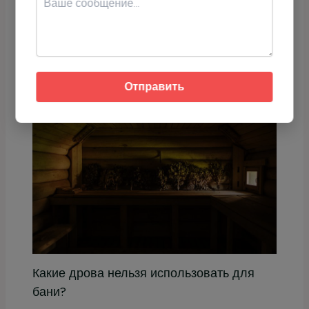
На каких дровах лучше топить баню?
16.12.2025
/
Бани
Отправить
Какие дрова нельзя использовать для
бани?