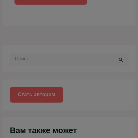
П
о
и
с
к
:
Стать автором
Вам также может