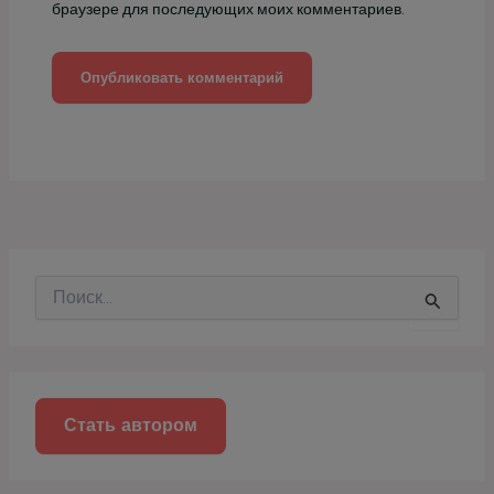
браузере для последующих моих комментариев.
П
о
и
с
к
:
Стать автором