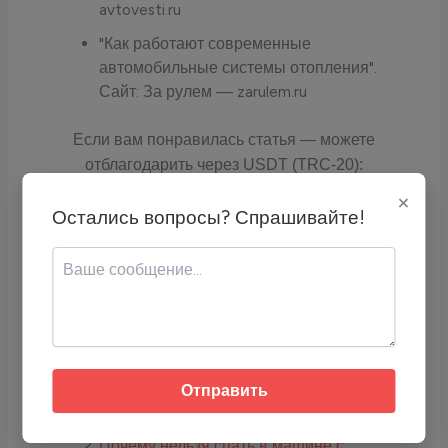
avtovesti.ru
"Как работают современные
автомобильные системы отопления".
Сайт: За рулем — zarulem.ru
Если вам понравилась статья — можете
отблагодарить через USDT (TRC-20):
×
Остались вопросы? Спрашивайте!
Адрес кошелька:
TCyyra9LZrQ4DvrScSqhoTR1TLYH2j6E
qc
Скопируйте адрес или используйте QR-код для перевода USDT.
Про бани, печи, сауны:
Можно ли заводить машину с включённой
Отправить
печкой?
Почему нельзя спать в машине с