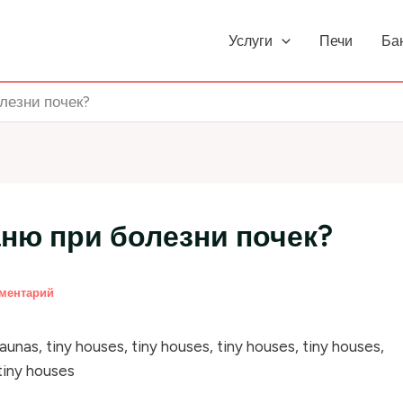
Услуги
Печи
Ба
лезни почек?
аню при болезни почек?
мментарий