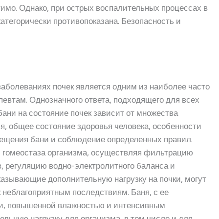
имо. Однако, при острых воспалительных процессах в
категорически противопоказана. Безопасность и
заболеваниях почек является одним из наиболее часто
евтам. Однозначного ответа, подходящего для всех
бани на состояние почек зависит от множества
я, общее состояние здоровья человека, особенности
сещения бани и соблюдение определенных правил.
и гомеостаза организма, осуществляя фильтрацию
, регуляцию водно-электролитного баланса и
казывающие дополнительную нагрузку на почки, могут
к неблагоприятным последствиям. Баня, с ее
и, повышенной влажностью и интенсивным
ельную нагрузку для организма, в том числе и для