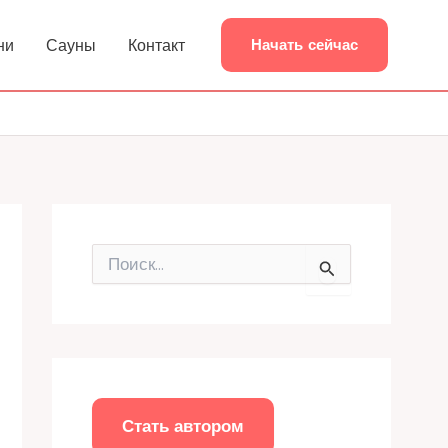
ни
Сауны
Контакт
Начать сейчас
П
о
и
с
к
:
Стать автором