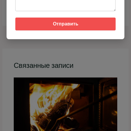
Можно ли укладывать керамическую
плитку под дровяную печь?
Отправить
НАЗАД
ДАЛЕЕ
Связанные записи