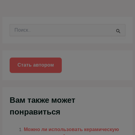
П
о
и
с
к
:
Стать автором
Вам также может
понравиться
Можно ли использовать керамическую