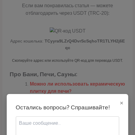
Если вам понравилась статья — можете
отблагодарить через USDT (TRC-20):
Адрес кошелька:
TCyyra9LZrQ4DvrScSqhoTR1TLYH2j6E
qc
Скопируйте адрес или используйте QR-код для перевода USDT.
Про Бани, Печи, Сауны:
Можно ли использовать керамическую
плитку для печи?
×
Какую плитку можно использовать
Остались вопросы? Спрашивайте!
для облицовки печи?
Можно ли использовать керамическую
плитку под дровяной печью?