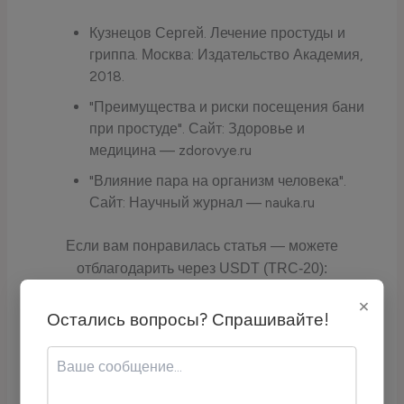
Кузнецов Сергей. Лечение простуды и
гриппа. Москва: Издательство Академия,
2018.
"Преимущества и риски посещения бани
при простуде". Сайт: Здоровье и
медицина — zdorovye.ru
"Влияние пара на организм человека".
Сайт: Научный журнал — nauka.ru
Если вам понравилась статья — можете
отблагодарить через USDT (TRC-20):
×
Остались вопросы? Спрашивайте!
Адрес кошелька:
TCyyra9LZrQ4DvrScSqhoTR1TLYH2j6E
qc