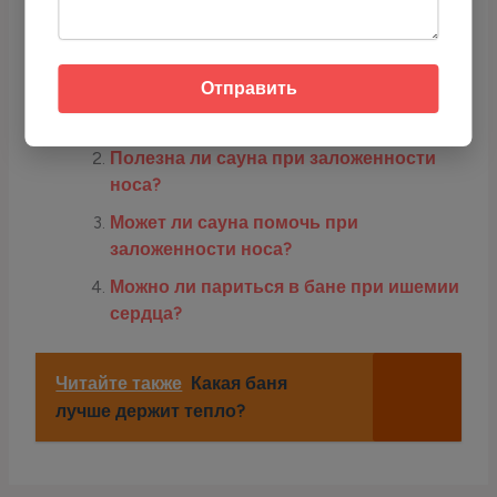
Скопируйте адрес или используйте QR-код для перевода USDT.
Про Бани, Печи, Сауны:
Отправить
Можно ли ходить в баню при
заложенности носа?
Полезна ли сауна при заложенности
носа?
Может ли сауна помочь при
заложенности носа?
Можно ли париться в бане при ишемии
сердца?
Читайте также
Какая баня
лучше держит тепло?