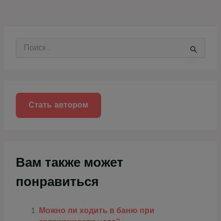
П
о
и
с
к
:
Стать автором
Вам также может
понравиться
Можно ли ходить в баню при