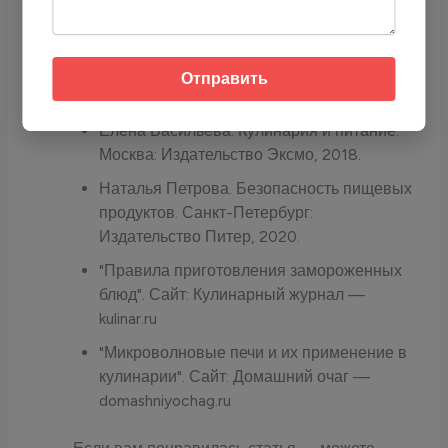
подходить для приготовления в микроволновой
печи или духовке.
Отправить
Источники
Елена Васильева. Кулинария и питание.
Москва: Издательство Эксмо, 2018.
Наталья Петрова. Безопасность пищевых
продуктов. Санкт-Петербург:
Издательство Питер, 2020.
"Правила приготовления замороженных
блюд". Сайт: Кулинарный журнал —
kulinar.ru
"Микроволновые печи и их применение в
кулинарии". Сайт: Домашний очаг —
domashniyochag.ru