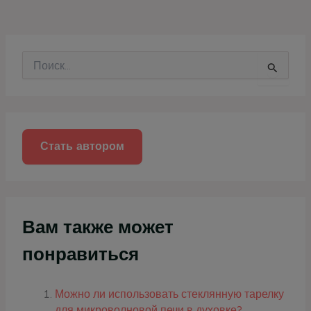
П
о
и
с
к
:
Стать автором
Вам также может
понравиться
Можно ли использовать стеклянную тарелку
для микроволновой печи в духовке?