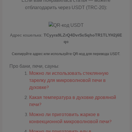
Если вам понравилась статья — можете
отблагодарить через USDT (TRC-20):
Адрес кошелька:
TCyyra9LZrQ4DvrScSqhoTR1TLYH2j6E
qc
Скопируйте адрес или используйте QR-код для перевода USDT.
Про бани, печи, сауны:
Можно ли использовать стеклянную
тарелку для микроволновой печи в
духовке?
Какая температура в духовке дровяной
печи?
Можно ли приготовить жаркое в
конвекционной микроволновой печи?
Можно ли приготовить еду в