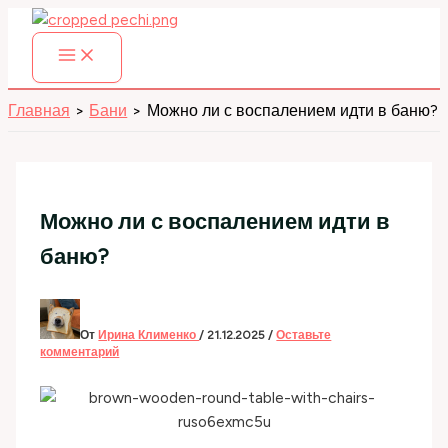
Перейти
к
содержимому
Главная
Бани
Можно ли с воспалением идти в баню?
Можно ли с воспалением идти в
баню?
От
Ирина Клименко
/
21.12.2025
/
Оставьте
комментарий