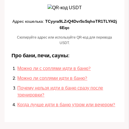
Адрес кошелька:
TCyyra9LZrQ4DvrScSqhoTR1TLYH2j
6Eqc
Скопируйте адрес или используйте QR-код для перевода
USDT.
Про бани, печи, сауны:
Можно ли с соплями идти в баню?
Можно ли соплями идти в баню?
Почему нельзя идти в баню сразу после
тренировки?
Когда лучше идти в баню утром или вечером?