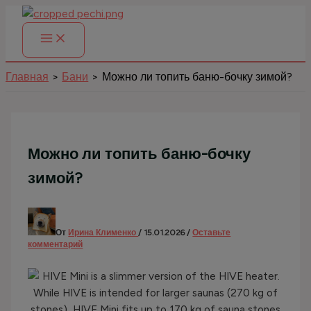
Перейти
к
содержимому
Главная
Бани
Можно ли топить баню-бочку зимой?
Можно ли топить баню-бочку
зимой?
От
Ирина Клименко
/
15.01.2026
/
Оставьте
комментарий