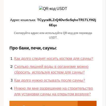
Адрес кошелька:
TCyyra9LZrQ4DvrScSqhoTR1TLYH2j
6Eqc
Скопируйте адрес или используйте QR-код для перевода
USDT.
Про бани, печи, сауны:
Как долго следует носить костюм для сауны?
Сколько лишней воды в организме можно
сбросить, используя костюм для сауны?
Как долго нужно остывать после сауны?
Нужно ли мне разрешение на строительство
для установки сауны на открытом воздухе?