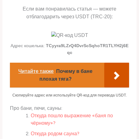
Если вам понравилась статья — можете
отблагодарить через USDT (TRC-20):
Адрес кошелька:
TCyyra9LZrQ4DvrScSqhoTR1TLYH2j6E
qc
Читайте также
Почему в бане
плохая тяга?
Скопируйте адрес или используйте QR-код для перевода USDT.
Про бани, печи, сауны:
Откуда пошло выражение «баня по
чёрному»?
Откуда родом сауна?