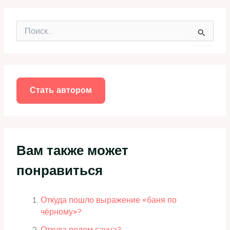
П
о
и
с
к
:
Стать автором
Вам также может
понравиться
Откуда пошло выражение «баня по
чёрному»?
Откуда родом сауна?