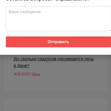
Отправить
До скольки градусов нагревается печь
в бане?
16.12.2025
/
Печи