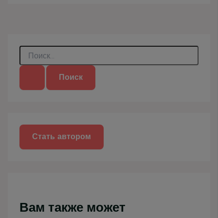
П
о
и
с
к
:
Стать автором
Вам также может