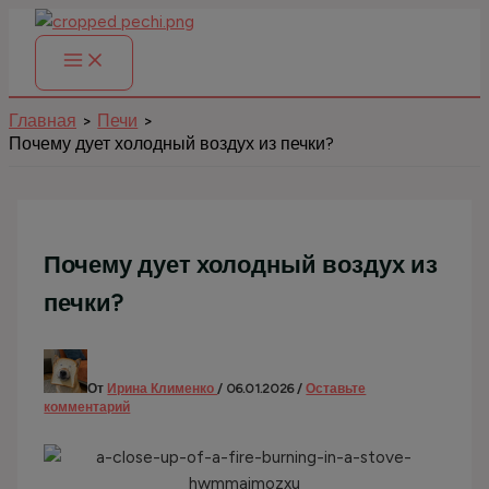
Перейти
к
содержимому
Главная
Печи
Почему дует холодный воздух из печки?
Почему дует холодный воздух из
печки?
От
Ирина Клименко
/
06.01.2026
/
Оставьте
комментарий