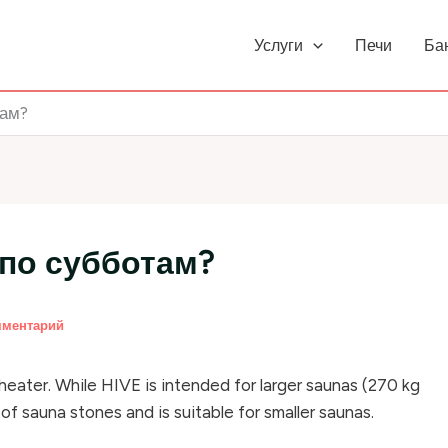
Услуги
Печи
Ба
там?
 по субботам?
мментарий