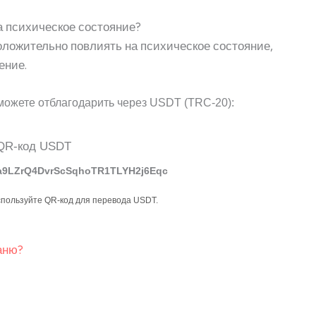
а психическое состояние?
оложительно повлиять на психическое состояние,
ение.
можете отблагодарить через USDT (TRC-20):
a9LZrQ4DvrScSqhoTR1TLYH2j6Eqc
спользуйте QR-код для перевода USDT.
аню?