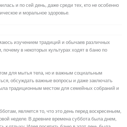
лась и по сей день, даже среди тех, кто не особенно
зическое и моральное здоровье.
нимаюсь изучением традиций и обычаев различных
м, почему в некоторых культурах ходят в баню по
стом для мытья тела, но и важным социальным
ться, обсуждать важные вопросы и даже заключать
 была традиционным местом для семейных собраний и
бботам, является то, что это день перед воскресеньем,
новой неделе. В древние времена суббота была днем,
ь к отдыху. Идея посетить баню в этот день была