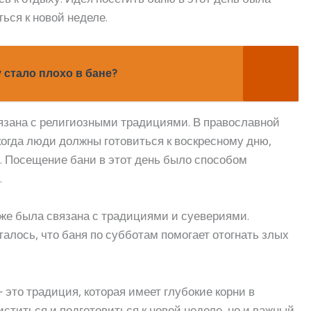
ься к новой неделе.
у стало плохо в бане?
вязана с религиозными традициями. В православной
когда люди должны готовиться к воскресному дню,
. Посещение бани в этот день было способом
.
кже была связана с традициями и суевериями.
алось, что баня по субботам помогает отогнать злых
это традиция, которая имеет глубокие корни в
иститься и подготовиться к новой неделе, но и важный