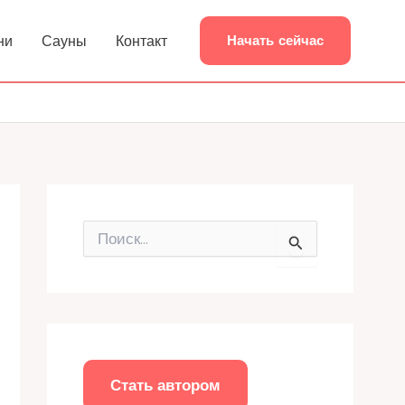
ни
Сауны
Контакт
Начать сейчас
П
о
и
с
к
:
Стать автором