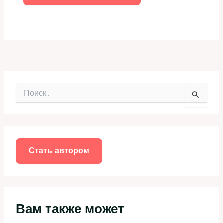
П
о
и
с
к
:
Стать автором
Вам также может